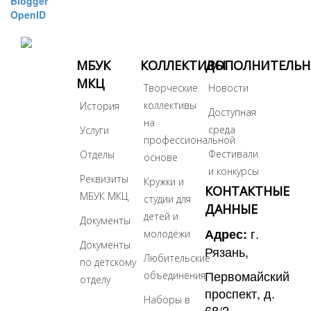
Blogger
OpenID
МБУК
КОЛЛЕКТИВЫ
ДОПОЛНИТЕЛЬ
МКЦ
Творческие
Новости
коллективы
История
Доступная
на
среда
Услуги
профессиональной
Фестивали
Отделы
основе
и конкурсы
Реквизиты
Кружки и
КОНТАКТНЫЕ
МБУК МКЦ
студии для
ДАННЫЕ
детей и
Документы
г.
Адрес:
молодёжи
Документы
Рязань,
Любительские
по детскому
Первомайский
объединения
отделу
проспект, д.
Наборы в
68/2