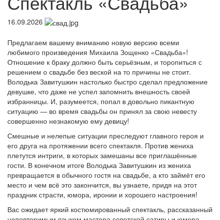
Спектакль «Свадьба»
16.09.2026
Предлагаем вашему вниманию новую версию всеми
любимого произведения Михаила Зощенко «Свадьба»!
Отношение к браку должно быть серьёзным, и торопиться с
решением о свадьбе без веской на то причины не стоит.
Володька Завитушкин настолько быстро сделал предложение
девушке, что даже не успел запомнить внешность своей
избранницы. И, разумеется, попал в довольно пикантную
ситуацию — во время свадьбы он принял за свою невесту
совершенно незнакомую ему девицу!
Смешные и нелепые ситуации преследуют главного героя и
его друга на протяжении всего спектакля. Против жениха
плетутся интриги, в которых замешаны все приглашённые
гости. В конечном итоге Володька Завитушкин из жениха
превращается в обычного гостя на свадьбе, а кто займёт его
место и чем всё это закончится, вы узнаете, придя на этот
праздник страсти, юмора, иронии и хорошего настроения!
Вас ожидает яркий костюмированный спектакль, рассказанный
неповторимым языком мастера советской сатиры и юмора