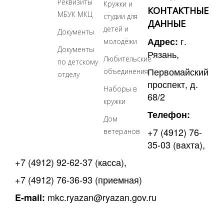
Реквизиты
Кружки и
КОНТАКТНЫЕ
МБУК МКЦ
студии для
ДАННЫЕ
детей и
Документы
г.
Адрес:
молодёжи
Документы
Рязань,
Любительские
по детскому
Первомайский
объединения
отделу
проспект, д.
Наборы в
68/2
кружки
Телефон:
Дом
+7 (4912) 76-
ветеранов
35-03
(вахта),
+7 (4912) 92-62-37
(касса),
+7 (4912) 76-36-93
(приемная)
mkc.ryazan@ryazan.gov.ru
E-mail: