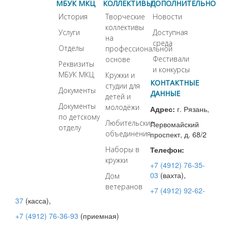
МБУК МКЦ
КОЛЛЕКТИВЫ
ДОПОЛНИТЕЛЬНО
История
Творческие
Новости
коллективы
Услуги
Доступная
на
среда
Отделы
профессиональной
Фестивали
основе
Реквизиты
и конкурсы
МБУК МКЦ
Кружки и
КОНТАКТНЫЕ
студии для
Документы
ДАННЫЕ
детей и
Документы
молодёжи
Адрес:
г. Рязань,
по детскому
Любительские
Первомайский
отделу
объединения
проспект, д. 68/2
Наборы в
Телефон:
кружки
+7 (4912) 76-35-
03
(вахта),
Дом
ветеранов
+7 (4912) 92-62-
37
(касса),
+7 (4912) 76-36-93
(приемная)