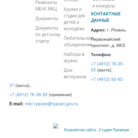
Реквизиты
и конкурсы
МБУК МКЦ
Кружки и
КОНТАКТНЫЕ
студии для
Документы
ДАННЫЕ
детей и
Документы
молодёжи
Адрес:
г. Рязань,
по детскому
Любительские
Первомайский
отделу
объединения
проспект, д. 68/2
Наборы в
Телефон:
кружки
+7 (4912) 76-35-
03
(вахта),
Дом
ветеранов
+7 (4912) 92-62-
37
(касса),
+7 (4912) 76-36-93
(приемная)
E-mail:
mkc.ryazan@ryazan.gov.ru
Разработка сайта - Студия Премиум