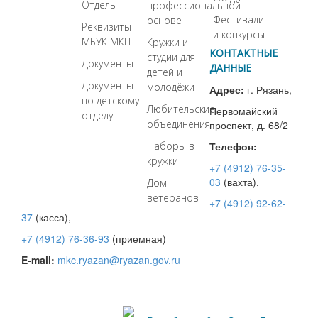
Отделы
профессиональной
Фестивали
основе
Реквизиты
и конкурсы
МБУК МКЦ
Кружки и
КОНТАКТНЫЕ
студии для
Документы
ДАННЫЕ
детей и
Документы
молодёжи
Адрес:
г. Рязань,
по детскому
Любительские
Первомайский
отделу
объединения
проспект, д. 68/2
Наборы в
Телефон:
кружки
+7 (4912) 76-35-
03
(вахта),
Дом
ветеранов
+7 (4912) 92-62-
37
(касса),
+7 (4912) 76-36-93
(приемная)
E-mail:
mkc.ryazan@ryazan.gov.ru