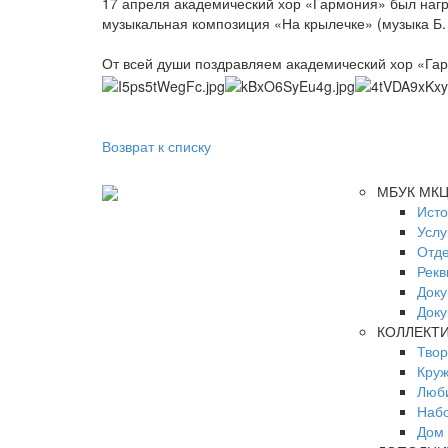
17 апреля академический хор «Гармония» был нагр
музыкальная композиция «На крылечке» (музыка Б.
От всей души поздравляем академический хор «Гар
Возврат к списку
МБУК МК
Ист
Услу
Отд
Рек
Док
Доку
КОЛЛЕКТ
Твор
Круж
Люб
Набо
Дом 