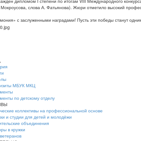
ажден дипломом I степени по итогам VIII Международного конкурс
 Мокроусова, слова А. Фатьянова). Жюри отметило высокий профес
мония» с заслуженными наградами! Пусть эти победы станут одним
Ц
ория
ги
елы
визиты МБУК МКЦ
ументы
менты по детскому отделу
ИВЫ
ческие коллективы на профессиональной основе
ки и студии для детей и молодёжи
ительские объединения
ры в кружки
ветеранов