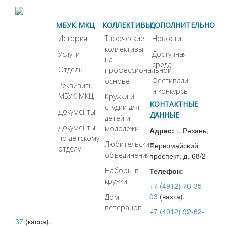
МБУК МКЦ
КОЛЛЕКТИВЫ
ДОПОЛНИТЕЛЬНО
История
Творческие
Новости
коллективы
Услуги
Доступная
на
среда
Отделы
профессиональной
Фестивали
основе
Реквизиты
и конкурсы
МБУК МКЦ
Кружки и
КОНТАКТНЫЕ
студии для
Документы
ДАННЫЕ
детей и
Документы
молодёжи
Адрес:
г. Рязань,
по детскому
Любительские
Первомайский
отделу
объединения
проспект, д. 68/2
Наборы в
Телефон:
кружки
+7 (4912) 76-35-
03
(вахта),
Дом
ветеранов
+7 (4912) 92-62-
37
(касса),